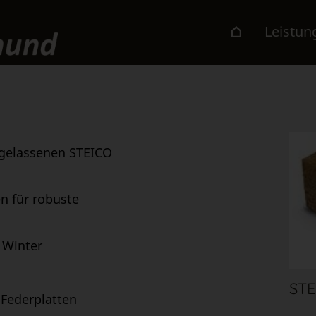
Leistun
ugelassenen STEICO
n für robuste
 Winter
STE
 Federplatten